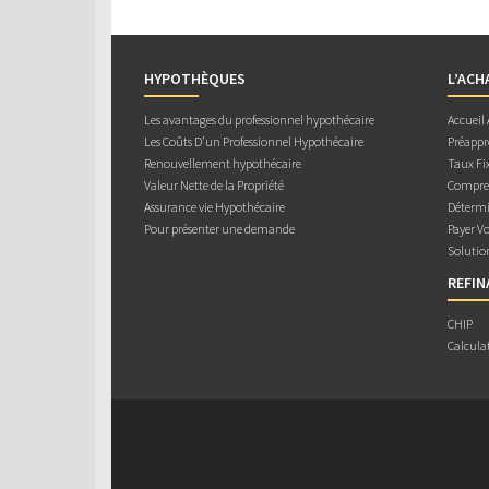
HYPOTHÈQUES
L’ACH
Les avantages du professionnel hypothécaire
Accueil
Les Coûts D’un Professionnel Hypothécaire
Préappr
Renouvellement hypothécaire
Taux Fix
Valeur Nette de la Propriété
Compren
Assurance vie Hypothécaire
Détermi
Pour présenter une demande
Payer V
Solutio
REFI
CHIP
Calcula