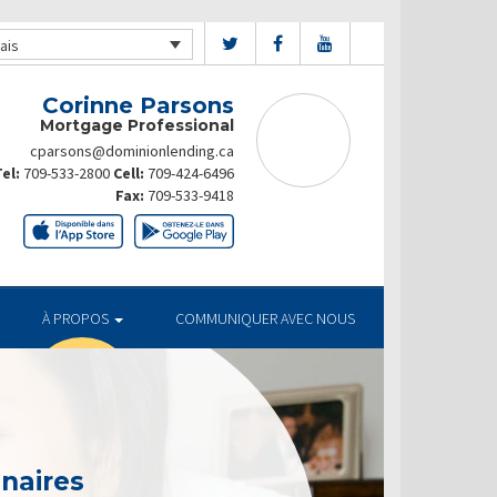
ais
Corinne Parsons
Mortgage Professional
cparsons@dominionlending.ca
el:
709-533-2800
Cell:
709-424-6496
Fax:
709-533-9418
À PROPOS
COMMUNIQUER AVEC NOUS
enaires