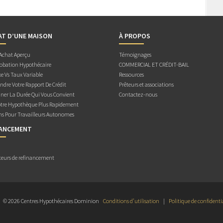
AT D’UNE MAISON
À PROPOS
 Achat Aperçu
Témoignages
obation Hypothécaire
COMMERCIAL ET CRÉDIT-BAIL
e Vs Taux Variable
Ressources
dre Votre Rapport De Crédit
Prêteurs et associations
ner La Durée Qui Vous Convient
Contactez-nous
otre Hypothèque Plus Rapidement
ns Pour Travailleurs Autonomes
NANCEMENT
teurs de refinancement
© 2026 Centres Hypothécaires Dominion
Conditions d’utilisation
|
Politique de confidenti