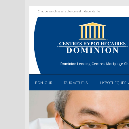
Chaque franchise est autonome et indépendante
Dominion Lending Centres Mortgage S
BONJOUR
TAUX ACTUELS
HYPOTHÈQUES