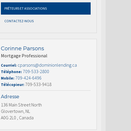
PRÊTEURS ET ASSOCIATIONS
CONTACTEZ-NOUS
Corinne Parsons
Mortgage Professional
cparsons@dominionlending.ca
Courriel:
709-533-2800
Téléphone:
709-424-6496
Mobile:
709-533-9418
Télécopieur:
Adresse
136 Main Street North
Glovertown, NL
A0G 2L0 , Canada