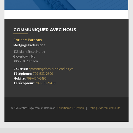
COMMUNIQUER AVEC NOUS
Corinne Parsons
Mortgage Professional
136 Main Street North
Glovertown, NL
A0G 2L0 , Canada
Courriel:
cparsons@dominionlending.ca
Téléphone:
709-533-2800
Mobile:
709-424-6496
Télécopieur:
709-533-9418
© 2026 Centres Hypothécaires Dominion
Conditions d’utilisation
|
Politique de confidentialité